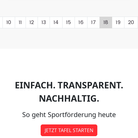
10
11
12
13
14
15
16
17
18
19
20
EINFACH. TRANSPARENT.
NACHHALTIG.
So geht Sportförderung heute
JETZT TAFEL STARTEN