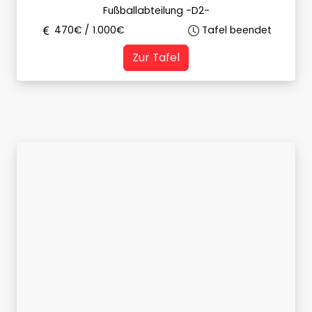
Fußballabteilung -D2-
470
€ /
1.000
€
Tafel beendet
Zur Tafel