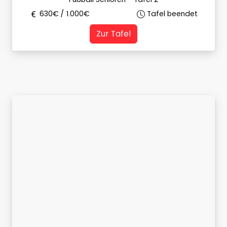
630
€ /
1.000
€
Tafel beendet
Zur Tafel