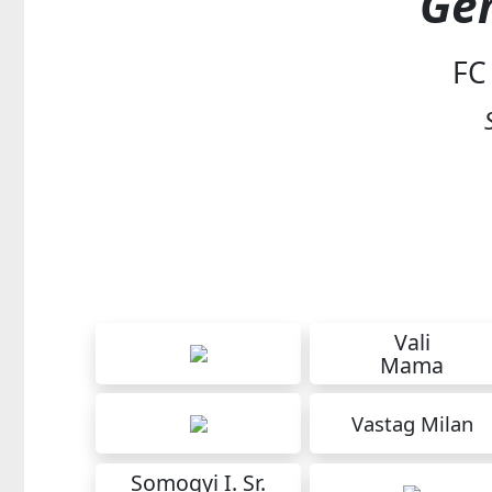
Ge
FC
1 Fel
Vali
Mama
Vastag Milan
Somogyi I. Sr.