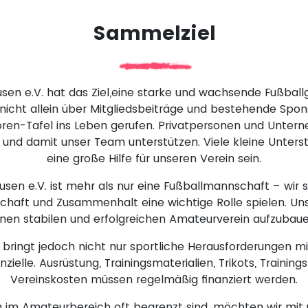
Sammelziel
sen e.V. hat das Ziel,eine starke und wachsende Fußbal
nicht allein über Mitgliedsbeiträge und bestehende Spons
oren-Tafel ins Leben gerufen. Privatpersonen und Unter
und damit unser Team unterstützen. Viele kleine Unte
eine große Hilfe für unseren Verein sein.
sen e.V. ist mehr als nur eine Fußballmannschaft – wir s
haft und Zusammenhalt eine wichtige Rolle spielen. Unser 
inen stabilen und erfolgreichen Amateurverein aufzubaue
bringt jedoch nicht nur sportliche Herausforderungen mi
nzielle. Ausrüstung, Trainingsmaterialien, Trikots, Traini
Vereinskosten müssen regelmäßig finanziert werden.
 im Amateurbereich oft begrenzt sind, möchten wir mit