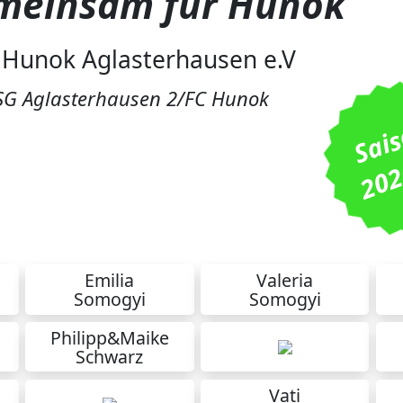
meinsam für Hunok
 Hunok Aglasterhausen e.V
SG Aglasterhausen 2/FC Hunok
d = 30 Euro
Emilia
Valeria
Somogyi
Somogyi
Philipp&Maike
Schwarz
Vati