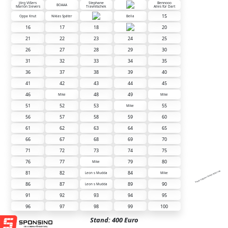
Jörg Vißers
Stephane
Bennooo
BOAAA
Marion Sievers
Travnitschek
Alles für Dart
15
Oppa Knut
Niklas Später
Bella
16
17
18
20
21
22
23
24
25
26
27
28
29
30
31
32
33
34
35
36
37
38
39
40
41
42
43
44
45
46
48
49
Mike
Mike
51
52
53
55
Mike
56
57
58
59
60
61
62
63
64
65
66
67
68
69
70
71
72
73
74
75
76
77
79
80
Mike
81
82
84
Diese Tafel wird unterstützt von:
Leon s Mudda
Mike
86
87
89
90
Leon s Mudda
91
92
93
94
95
96
97
98
99
100
Stand: 400 Euro