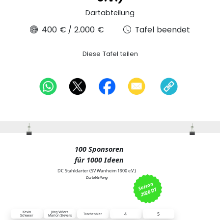
Dartabteilung
400 €
/
2.000 €
Tafel beendet
Diese Tafel teilen
100 Sponsoren
für 1000 Ideen
DC Stahldarter (SV Wanheim 1900 e.V.)
Dartabteilung
S
ais
o
n 
2026/27
1 Feld = 20 Euro
Kevin
Jörg Vißers
4
5
Taschenbier
Schweer
Marion Sievers