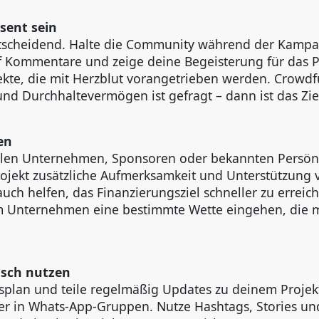
äsent sein
tscheidend. Halte die Community während der Kamp
f Kommentare und zeige deine Begeisterung für das 
ekte, die mit Herzblut vorangetrieben werden. Crowdf
nd Durchhaltevermögen ist gefragt – dann ist das Ziel
en
kalen Unternehmen, Sponsoren oder bekannten Persön
jekt zusätzliche Aufmerksamkeit und Unterstützung v
ch helfen, das Finanzierungsziel schneller zu erreich
m Unternehmen eine bestimmte Wette eingehen, die mi
gisch nutzen
nsplan und teile regelmäßig Updates zu deinem Projek
r in Whats-App-Gruppen. Nutze Hashtags, Stories un