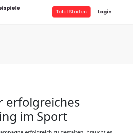
eispiele
Tafel Starten
Login
r erfolgreiches
ng im Sport
mpagne erfolgreich zu gestalten, braucht es