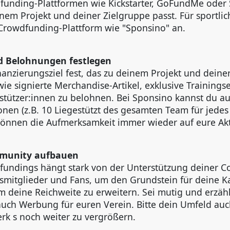
dfunding-Plattformen wie Kickstarter, GoFundMe oder 
inem Projekt und deiner Zielgruppe passt. Für sportlich
e Crowdfunding-Plattform wie "Sponsino" an.
und Belohnungen festlegen
inanzierungsziel fest, das zu deinem Projekt und deine
ie signierte Merchandise-Artikel, exklusive Trainings
rstützer:innen zu belohnen. Bei Sponsino kannst du a
ionen (z.B. 10 Liegestützt des gesamten Team für jede
können die Aufmerksamkeit immer wieder auf eure Akt
mmunity aufbauen
fundings hängt stark von der Unterstützung deiner C
nsmitglieder und Fans, um den Grundstein für deine 
m deine Reichweite zu erweitern. Sei mutig und erzäh
 auch Werbung für euren Verein. Bitte dein Umfeld au
erk s noch weiter zu vergrößern.