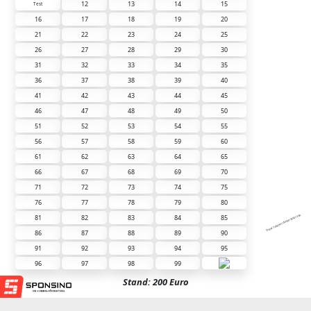
12
13
14
15
Test
16
17
18
19
20
21
22
23
24
25
26
27
28
29
30
31
32
33
34
35
36
37
38
39
40
41
42
43
44
45
46
47
48
49
50
51
52
53
54
55
56
57
58
59
60
61
62
63
64
65
66
67
68
69
70
71
72
73
74
75
76
77
78
79
80
81
82
83
84
85
Diese Tafel wird unterstützt von:
86
87
88
89
90
91
92
93
94
95
96
97
98
99
Stand: 200 Euro