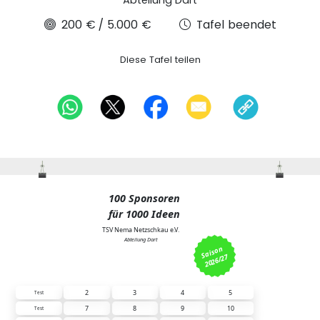
Abteilung Dart
200 €
/
5.000 €
Tafel beendet
Diese Tafel teilen
100 Sponsoren
für 1000 Ideen
TSV Nema Netzschkau e.V.
Abteilung Dart
S
ais
o
n 
2026/27
1 Feld = 50 Euro
2
3
4
5
Test
7
8
9
10
Test